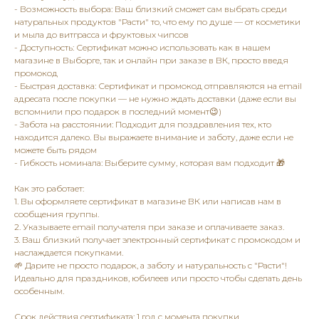
- Возможность выбора: Ваш близкий сможет сам выбрать среди
натуральных продуктов "Расти" то, что ему по душе — от косметики
и мыла до витграсса и фруктовых чипсов
- Доступность: Сертификат можно использовать как в нашем
магазине в Выборге, так и онлайн при заказе в ВК, просто введя
промокод
- Быстрая доставка: Сертификат и промокод отправляются на email
адресата после покупки — не нужно ждать доставки (даже если вы
вспомнили про подарок в последний момент😉)
- Забота на расстоянии: Подходит для поздравления тех, кто
находится далеко. Вы выражаете внимание и заботу, даже если не
можете быть рядом
- Гибкость номинала: Выберите сумму, которая вам подходит 🎁
Как это работает:
1. Вы оформляете сертификат в магазине ВК или написав нам в
сообщения группы.
2. Указываете email получателя при заказе и оплачиваете заказ.
3. Ваш близкий получает электронный сертификат с промокодом и
наслаждается покупками.
🌱 Дарите не просто подарок, а заботу и натуральность с "Расти"!
Идеально для праздников, юбилеев или просто чтобы сделать день
особенным.
Срок действия сертификата: 1 год с момента покупки.