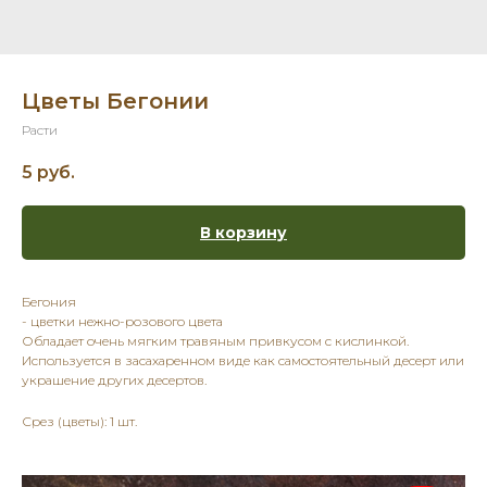
Цветы Бегонии
Расти
5
руб.
В корзину
Бегония
- цветки нежно-розового цвета
Обладает очень мягким травяным привкусом с кислинкой.
Используется в засахаренном виде как самостоятельный десерт или
украшение других десертов.
Срез (цветы): 1 шт.