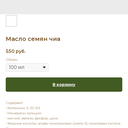
Масло семян чиа
550
руб.
Объём
В корзину
Содержит:
• Витамины: Е, В1, ВЗ
• Минералы: кальций,
• магний, железо, фосфор, цинк
• Жирные кислоты: альфа-линоленовая (омега-3), линолевая (omera-