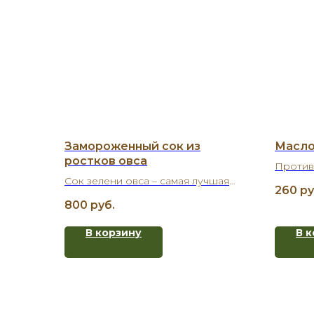
Замороженный сок из
Масло
ростков овса
Против
Сок зелени овса – самая лучшая
витами
260
ру
витаминная и антиоксидантная
состав
800
руб.
добавка к пище.
уменьш
процес
В корзину
В 