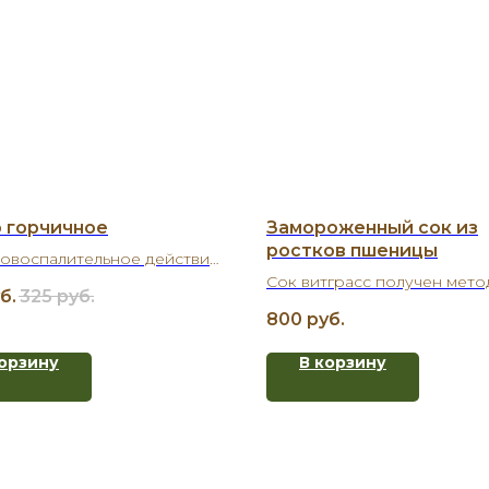
 горчичное
Замороженный сок из
ростков пшеницы
овоспалительное действие:
ны и антиоксиданты в
Сок витграсс получен мет
б.
325
руб.
е масла помогают
медленного холодного отж
800
руб.
ить воспалительные
свежесрезанных ростков и
сы в организме
моментально заморожен.
корзину
В корзину