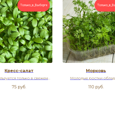
Только_в_Выборге
Только_в_В
Кресс-салат
Морковь
льзуется только в свежем
Молодые ростки обла
к приправа к салатам, мясу,
сладковатым мягким мор
75
руб.
110
руб.
омлетам, подливкам и супам.
вкусом и пикантным аром