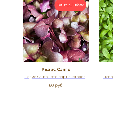
Только_в_Выборге
Редис Санго
Редис Санго - это сорт листового
Испо
редиса яркой фиолетовой
виде ка
60
руб.
окраски.
рыбе, 