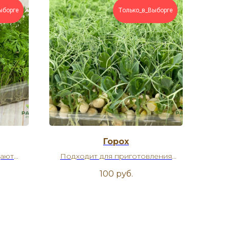
ыборге
Только_в_Выборге
Горох
дают
Подходит для приготовления
ковным
салатов, горячих блюд и
100
руб.
атом.
бутербродов.