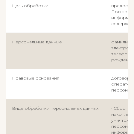
Цель обработки
предостав
Пользоват
информаци
содержащи
Персональные данные
фамилия, и
электронн
телефонов,
рождения,
Правовые основания
договоры,
оператор
персональ
Виды обработки персональных данных
• Сбор, за
накоплени
уничтожен
персональ
информац