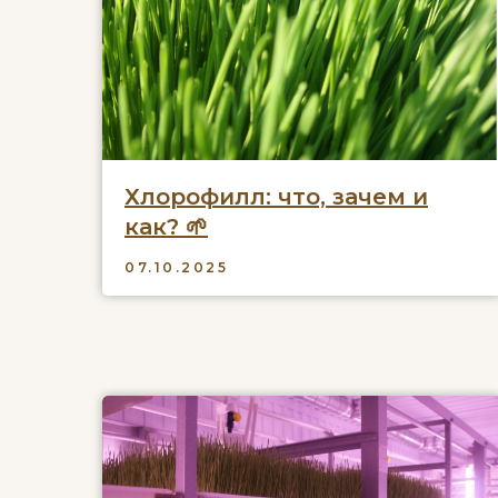
Хлорофилл: что, зачем и
как? 🌱
07.10.2025