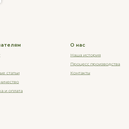
пателям
О нас
г
Наша история
Процесс производства
ые статьи
Контакты
ничество
а и оплата