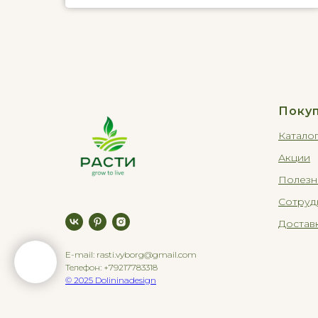
Поку
Катало
Акции
Полезн
Сотруд
Доставк
E-mail: rasti.vyborg@gmail.com
Телефон: +79217783318
© 2025 Dolininadesign